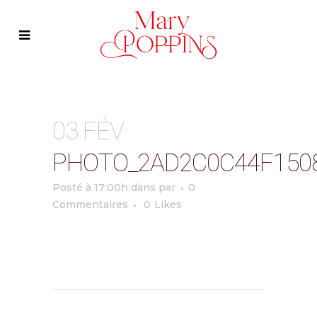
03 FÉV
PHOTO_2AD2C0C44F150
Posté à 17:00h
dans
par
0
Commentaires
0
Likes