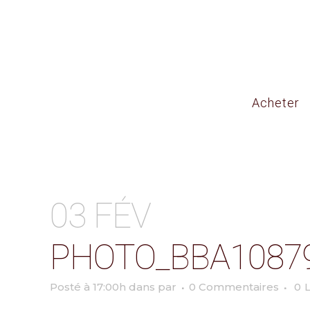
Acheter
03 FÉV
PHOTO_BBA1087
Posté à 17:00h
dans
par
0 Commentaires
0
L