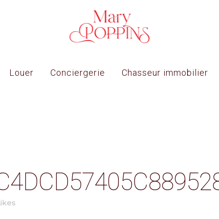
Louer
Conciergerie
Chasseur immobilier
C4DCD57405C889528
ikes