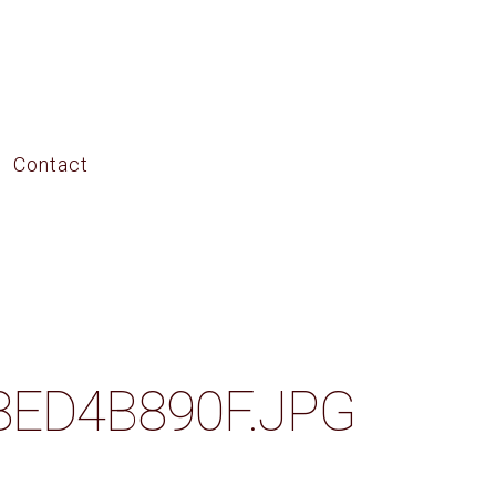
Contact
ED4B890F.JPG